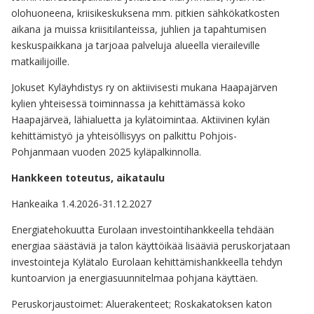
olohuoneena, kriisikeskuksena mm. pitkien sähkökatkosten
aikana ja muissa kriisitilanteissa, juhlien ja tapahtumisen
keskuspaikkana ja tarjoaa palveluja alueella vieraileville
matkailijoille.
Jokuset Kyläyhdistys ry on aktiivisesti mukana Haapajärven
kylien yhteisessä toiminnassa ja kehittämässä koko
Haapajärveä, lähialuetta ja kylätoimintaa. Aktiivinen kylän
kehittämistyö ja yhteisöllisyys on palkittu Pohjois-
Pohjanmaan vuoden 2025 kyläpalkinnolla.
Hankkeen toteutus, aikataulu
Hankeaika 1.4.2026-31.12.2027
Energiatehokuutta Eurolaan investointihankkeella tehdään
energiaa säästäviä ja talon käyttöikää lisääviä peruskorjataan
investointeja Kylätalo Eurolaan kehittämishankkeella tehdyn
kuntoarvion ja energiasuunnitelmaa pohjana käyttäen.
Peruskorjaustoimet: Aluerakenteet; Roskakatoksen katon