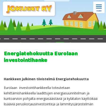
VALIKKO
Etusivu
Ajankohtaista
Uutiset ja uutisarkisto
Kylätalo Eurolan ja kyläyhdistyksen palvelut
Energiatehokuutta Eurolaan
investointihanke
Eurolan palveluhinnasto
Juhlapalvelut
Hankkeen julkinen tiivistelmä Energiatehokuutta
Maraton
Eurolaan investointihankkeella toteutetaan
Toiminta
kehittämishankkeella laadittujen energiasuunnitelman ja
kuntoarvion pohjalta energiasäästäviä ja kylätalon käyttöikää
Hankkeet
lisääviä peruskorjausinvestointeja ja lämmitysjärjestelmän