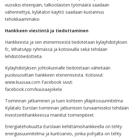
vuosiksi eteenpäin, talkoolaisten työmäärä saadaan
vähennettyä, kylätalon käyttö saadaan kustannus
tehokkaammaksi
Hankkeen viestintä ja tiedottaminen
Hankkeesta ja sen etenemisestä tiedotetaan kyläyhdistyksen
fc, WhatsApp ryhmässä ja kotisivuilla sekä tehdään
lehdistötiedotteita.
Kyläyhdistyksen johtokunnalle tiedotetaan vähintään
puolivuosittain hankkeen etenemisestä. Kotisivut:
www.kuusaa.com Facebook sivut:
facebook.com/kuusaajokela
Toiminnan jatkaminen ja tuen kohteen ylläpitosuunnitelma
Kylätalo Eurolan toiminnan jatkumisen turvaamiseksi tehdään
investointihankkeessa mainitut toimenpiteet.
Energiatehokuutta Eurolaan kehittämishankkeella on tehty
energiasuunnitelma ja kuntoarvio, jonka pohjalta on tehty