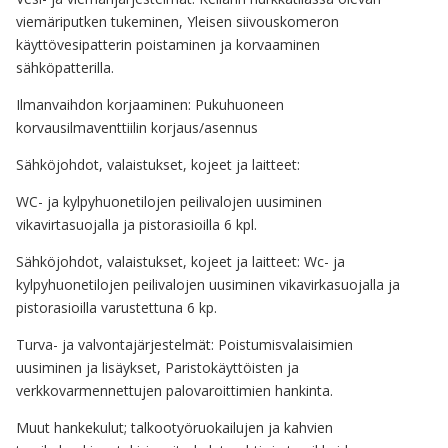
viemäriputken tukeminen, Yleisen siivouskomeron
käyttövesipatterin poistaminen ja korvaaminen
sähköpatterilla.
Ilmanvaihdon korjaaminen: Pukuhuoneen
korvausilmaventtiilin korjaus/asennus
Sähköjohdot, valaistukset, kojeet ja laitteet:
WC- ja kylpyhuonetilojen peilivalojen uusiminen
vikavirtasuojalla ja pistorasioilla 6 kpl.
Sähköjohdot, valaistukset, kojeet ja laitteet: Wc- ja
kylpyhuonetilojen peilivalojen uusiminen vikavirkasuojalla ja
pistorasioilla varustettuna 6 kp.
Turva- ja valvontajärjestelmät: Poistumisvalaisimien
uusiminen ja lisäykset, Paristokäyttöisten ja
verkkovarmennettujen palovaroittimien hankinta.
Muut hankekulut; talkootyöruokailujen ja kahvien