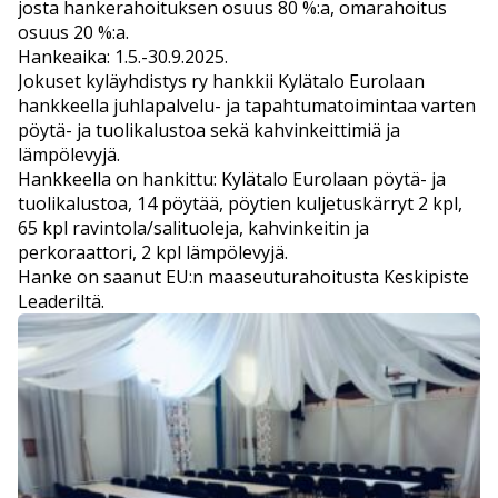
josta hankerahoituksen osuus 80 %:a, omarahoitus
osuus 20 %:a.
Hankeaika: 1.5.-30.9.2025.
Jokuset kyläyhdistys ry hankkii Kylätalo Eurolaan
hankkeella juhlapalvelu- ja tapahtumatoimintaa varten
pöytä- ja tuolikalustoa sekä kahvinkeittimiä ja
lämpölevyjä.
Hankkeella on hankittu: Kylätalo Eurolaan pöytä- ja
tuolikalustoa, 14 pöytää, pöytien kuljetuskärryt 2 kpl,
65 kpl ravintola/salituoleja, kahvinkeitin ja
perkoraattori, 2 kpl lämpölevyjä.
Hanke on saanut EU:n maaseuturahoitusta Keskipiste
Leaderiltä.