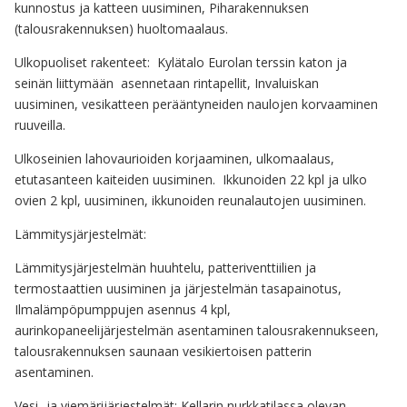
kunnostus ja katteen uusiminen, Piharakennuksen
(talousrakennuksen) huoltomaalaus.
Ulkopuoliset rakenteet: Kylätalo Eurolan terssin katon ja
seinän liittymään asennetaan rintapellit, Invaluiskan
uusiminen, vesikatteen perääntyneiden naulojen korvaaminen
ruuveilla.
Ulkoseinien lahovaurioiden korjaaminen, ulkomaalaus,
etutasanteen kaiteiden uusiminen. Ikkunoiden 22 kpl ja ulko
ovien 2 kpl, uusiminen, ikkunoiden reunalautojen uusiminen.
Lämmitysjärjestelmät:
Lämmitysjärjestelmän huuhtelu, patteriventtiilien ja
termostaattien uusiminen ja järjestelmän tasapainotus,
Ilmalämpöpumppujen asennus 4 kpl,
aurinkopaneelijärjestelmän asentaminen talousrakennukseen,
talousrakennuksen saunaan vesikiertoisen patterin
asentaminen.
Vesi- ja viemärijärjestelmät: Kellarin nurkkatilassa olevan