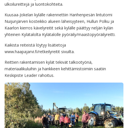
ulkoilureittejä ja luontokohteita.
Kuusaa-Jokelan kylälle rakennettiin Hanhenpesän lintutorni
Nuijunjärven kosteikko alueen läheisyyteen, Hullun Polku ja
Kaarlon kierros kävelyreitit sekä kylälle päättyy neljän kylän
yhteinen Kylätalolta Kylätalolle pyöräily/maastopyöräilyreitti.
Kaikista reiteistä löytyy lisätietoja
www.haapajarvi.fi/retkeilyreitit sivuilta.
Reittien rakentamisen kylät tekivät talkootyönä,
materiaalikuluihin ja hankkeen kehittämistoimiin saatiin
Keskipiste Leader rahoitus.