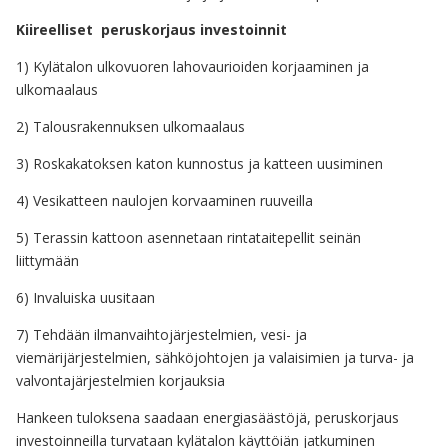
Kiireelliset peruskorjaus investoinnit
1) Kylätalon ulkovuoren lahovaurioiden korjaaminen ja
ulkomaalaus
2) Talousrakennuksen ulkomaalaus
3) Roskakatoksen katon kunnostus ja katteen uusiminen
4) Vesikatteen naulojen korvaaminen ruuveilla
5) Terassin kattoon asennetaan rintataitepellit seinän
liittymään
6) Invaluiska uusitaan
7) Tehdään ilmanvaihtojärjestelmien, vesi- ja
viemärijärjestelmien, sähköjohtojen ja valaisimien ja turva- ja
valvontajärjestelmien korjauksia
Hankeen tuloksena saadaan energiasäästöjä, peruskorjaus
investoinneilla turvataan kylätalon käyttöiän jatkuminen