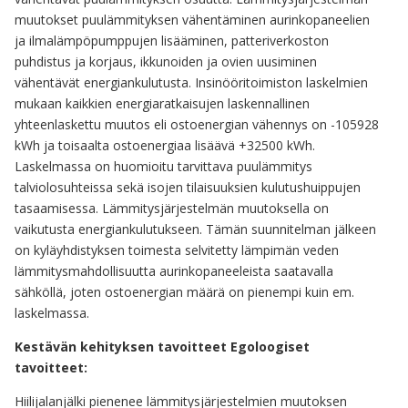
muutokset puulämmityksen vähentäminen aurinkopaneelien
ja ilmalämpöpumppujen lisääminen, patteriverkoston
puhdistus ja korjaus, ikkunoiden ja ovien uusiminen
vähentävät energiankulutusta. Insinööritoimiston laskelmien
mukaan kaikkien energiaratkaisujen laskennallinen
yhteenlaskettu muutos eli ostoenergian vähennys on -105928
kWh ja toisaalta ostoenergiaa lisäävä +32500 kWh.
Laskelmassa on huomioitu tarvittava puulämmitys
talviolosuhteissa sekä isojen tilaisuuksien kulutushuippujen
tasaamisessa. Lämmitysjärjestelmän muutoksella on
vaikutusta energiankulutukseen. Tämän suunnitelman jälkeen
on kyläyhdistyksen toimesta selvitetty lämpimän veden
lämmitysmahdollisuutta aurinkopaneeleista saatavalla
sähköllä, joten ostoenergian määrä on pienempi kuin em.
laskelmassa.
Kestävän kehityksen tavoitteet Egoloogiset
tavoitteet:
Hiilijalanjälki pienenee lämmitysjärjestelmien muutoksen