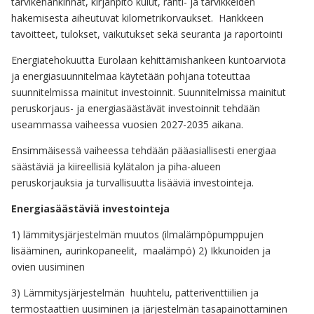
tarvikehankinnat, kirjanpito kulut, rahti- ja tarvikkeiden
hakemisesta aiheutuvat kilometrikorvaukset. Hankkeen
tavoitteet, tulokset, vaikutukset sekä seuranta ja raportointi
Energiatehokuutta Eurolaan kehittämishankeen kuntoarviota
ja energiasuunnitelmaa käytetään pohjana toteuttaa
suunnitelmissa mainitut investoinnit. Suunnitelmissa mainitut
peruskorjaus- ja energiasäästävät investoinnit tehdään
useammassa vaiheessa vuosien 2027-2035 aikana.
Ensimmäisessä vaiheessa tehdään pääasiallisesti energiaa
säästäviä ja kiireellisiä kylätalon ja piha-alueen
peruskorjauksia ja turvallisuutta lisääviä investointeja.
Energiasäästäviä investointeja
1) lämmitysjärjestelmän muutos (ilmalämpöpumppujen
lisääminen, aurinkopaneelit, maalämpö) 2) Ikkunoiden ja
ovien uusiminen
3) Lämmitysjärjestelmän huuhtelu, patteriventtiilien ja
termostaattien uusiminen ja järjestelmän tasapainottaminen