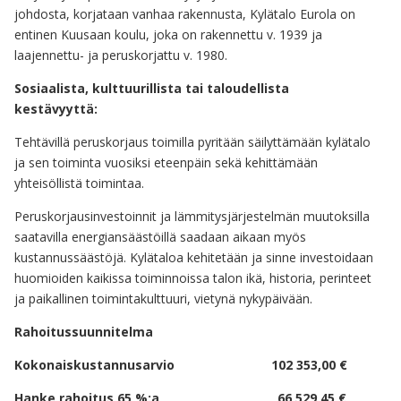
johdosta, korjataan vanhaa rakennusta, Kylätalo Eurola on
entinen Kuusaan koulu, joka on rakennettu v. 1939 ja
laajennettu- ja peruskorjattu v. 1980.
Sosiaalista, kulttuurillista tai taloudellista
kestävyyttä:
Tehtävillä peruskorjaus toimilla pyritään säilyttämään kylätalo
ja sen toiminta vuosiksi eteenpäin sekä kehittämään
yhteisöllistä toimintaa.
Peruskorjausinvestoinnit ja lämmitysjärjestelmän muutoksilla
saatavilla energiansäästöillä saadaan aikaan myös
kustannussäästöjä. Kylätaloa kehitetään ja sinne investoidaan
huomioiden kaikissa toiminnoissa talon ikä, historia, perinteet
ja paikallinen toimintakulttuuri, vietynä nykypäivään.
Rahoitussuunnitelma
Kokonaiskustannusarvio 102 353,00 €
Hanke rahoitus 65 %:a 66 529,45 €