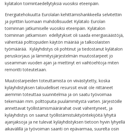
kylätalon toimintaedellytyksiä vuosiksi eteenpäin.
Energiatehokuutta Eurolalan kehittämishankkeella selvitettiin
ja pyrittiin luomaan mahdollisuudet Kylätalo Eurolan
toiminnan jatkumiselle vuosiksi eteenpäin. Kylätalon
toiminnan jatkamisen edellytykset oli saada energiasäästöjä,
vähentää polttopuiden käytön määrää ja talkoolaisten
työmäärää. Kyläyhdistys oli pohtinut ja tiedostanut kylätalon
peruskorjaus ja lämmitysjärjestelmän muutostarpeet jo
useamman vuoden ajan ja miettinyt eri vaihtoehtoja miten
remontti toteutetaan.
Muutostarpeiden toteuttamista on viivästytetty, koska
kyläyhdistyksen taloudelliset resurssit eivät ole riittäneet
aiemmin toteuttaa suunnitelmia ja on saatu työvoimaa
tekemään mm. polttopuita puulämmitystä varten. Järjestöille
annettavat työllistämismäärärahat ovat vähentyneet, ja
kyläyhdistys on saanut työllistämistukityöntekijöitä lyhyitä
ajanjaksoja ja ne tulevat kyläyhdistyksen tietoon hyvin lyhyellä
aikavälillä ja työvoiman saanti on epävarmaa, suurelta osin