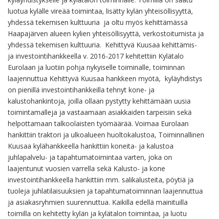
luotua kylälle vireää toimintaa, lisätty kylän yhteisöllisyyttä,
yhdessä tekemisen kulttuuria ja oltu myös kehittämässä
Haapajärven alueen kylien yhteisöllisyyttä, verkostoitumista ja
yhdessä tekemisen kulttuuria. Kehittyvä Kuusaa kehittämis-
ja investointihankkeella v. 2016-2017 kehitettiin Kylätalo
Eurolaan ja luotiin pohja nykyiselle toiminalle, toiminnan
laajennuttua Kehittyvä Kuusaa hankkeen myötä, kyläyhdistys
on pienillä investointihankkeilla tehnyt kone- ja
kalustohankintoja, joilla ollaan pystytty kehittämään uusia
toimintamalleja ja vastaamaan asiakkaiden tarpeisiin sekä
helpottamaan talkoolaisten työmäärää. Voimaa Eurolaan
hankittiin traktori ja ulkoalueen huoltokalustoa, Toiminnallinen
Kuusaa kylähankkeella hankittiin koneita- ja kalustoa
juhlapalvelu- ja tapahtumatoimintaa varten, joka on
laajentunut vuosien varrella sekä Kalusto- ja kone
investointihankkeella hankittiin mm. salikalusteita, pöytiä ja
tuoleja juhlatilaisuuksien ja tapahtumatoiminnan laajennuttua
ja asiakasryhmien suurennuttua. Kaikilla edellä mainituilla
toimilla on kehitetty kylän ja kylätalon toimintaa, ja luotu