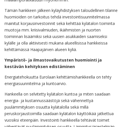
Tämän hankkeen jälkeen kyläyhdistyksen taloudellinen tilanne
huomioiden on tarkoitus tehdä investointisuunnitelmassa
mainitut korjausinvestoinnit sekä kehittää kylätalon toiminta
muotoja mm. kriisivalmiuden, ikäihmisten ja nuorten
toiminnan lisäämiksi sekä uusien asukkaiden saamiseksi
kylälle ja olla aktiivisesti mukana alueellisissa hankkeissa
kehittämässä Haapajärven alueen kyliä.
Ympäristö- ja ilmastovaikutusten huomiointi ja
kestävän kehityksen edistäminen
Energiatehokuutta Eurolaan kehittämishankkeella on tehty
energiasuunnitelma ja kuntoarvio.
Hankeella on selvitetty kylätalon kuntoa ja miten saadaan
energia- ja kustannussäästöjä sekä vähennettyä
puulämmityksen osuutta kylätalolla sekä millä
peruskorjaustoimilla saadaan kylätalon käyttöikää jatkettua
vuosiksi eteenpäin. Investointi hankkeella tehtävät toimet
vähentävät puulämmityksen osuutta. Lämmitysjärjestelmän