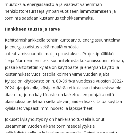
muutoksia. energiasäästöjä ja vaativat vähemmän
Kyläsanomat
henkilöstöresursseja ympäri vuotiseen lämmittämiseen ja
toiminta saadaan kustannus tehokkaammaksi.
Elävää musiikkia ja karaokea
Hankkeen tausta ja tarve
KASHmir
Kehittämishankkeella tehtiin kuntoarvio, energiasuunnitelma
4H-kerho Eurolassa
ja energiatodistus sekä maalämmöstä
toteuttamissuunnitelmat ja piirustukset. Projektipäällikkö
Kuusaa-Jokelan kyläpartio
Teija Nurmenniemi teki suunnitelmista kokonaissuunnitelman,
jossa kartoitettiin kylätalon käyttöaste ja energian käyttö ja
Tietoa kylistä
kustannukset vuosi tasolla kolmen viime vuoden ajalta.
Kylätalon käyttöaste on n. 88-86 %:a vuodessa vuosien 2022-
Kylien esittely
2024 ajanjaksolla, kävijä määrää ei kaikissa tilaisuuksissa ole
tilastoitu, joten käyttö aste on laskettu sen pohjalta mitä
Valtakunnan XII virallinen kylähullu
tilaisuuksia tiedetään siellä olevan, niiden lisäksi taloa käyttää
kyläläiset vapaasti mm. nuoret ja lapsiperheet.
Kylätoimikunnan tehtävä
Jokuset kyläyhdistys ry on hankerahoituksella luonut
Yhteystiedot
useamman vuoden aikana toimintaedellytyksiä
kyläyhdistykselle ja kylätalon toiminnalle. Toimilla on saatu