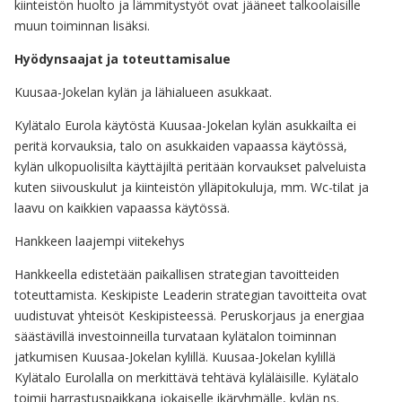
kiinteistön huolto ja lämmitystyöt ovat jääneet talkoolaisille
muun toiminnan lisäksi.
Hyödynsaajat ja toteuttamisalue
Kuusaa-Jokelan kylän ja lähialueen asukkaat.
Kylätalo Eurola käytöstä Kuusaa-Jokelan kylän asukkailta ei
peritä korvauksia, talo on asukkaiden vapaassa käytössä,
kylän ulkopuolisilta käyttäjiltä peritään korvaukset palveluista
kuten siivouskulut ja kiinteistön ylläpitokuluja, mm. Wc-tilat ja
laavu on kaikkien vapaassa käytössä.
Hankkeen laajempi viitekehys
Hankkeella edistetään paikallisen strategian tavoitteiden
toteuttamista. Keskipiste Leaderin strategian tavoitteita ovat
uudistuvat yhteisöt Keskipisteessä. Peruskorjaus ja energiaa
säästävillä investoinneilla turvataan kylätalon toiminnan
jatkumisen Kuusaa-Jokelan kylillä. Kuusaa-Jokelan kylillä
Kylätalo Eurolalla on merkittävä tehtävä kyläläisille. Kylätalo
toimii harrastuspaikkana jokaiselle ikäryhmälle, kylän ns.