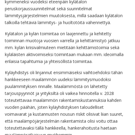
kymmeneksi vuodeksi eteenpäin kylätalon
peruskorjaussuunnitelmat sekä suunnitelmat
lämmitysjärjestelmien muutoksesta, millä saadaan kylätalon
talkoilla tehtäviä lämmitys- ja huoltotöitä vähennettyä.
Kylätalon ja kylän toimintaa on laajennettu ja kehitetty
toiminnan muotoja vuosien varrella ja kehittämistyö jatkuu
mm. kylän kriisivalmiuteen mietitään kehittämistoimia sekä
kyläläisten aktivoimiseksi toimintaan mukaan mm. ideoimalla
erilaisia tapahtumia ja yhteisöllistä toimintaa.
Kyläyhdistys oli linjannut ensimmäiseksi vaihtoehdoksi tähän
hankkeeseen maalämmön uudeksi lämmitysmuodoksi
puulämmityksen rinnalle. Maalämmöstä on lähetetty
tarjouspyynnöt ja yrityksiltä oli vaikea hinnoitella v. 2028
toteutettavaa maalämmön rakentamiskustannuksia kahden
vuoden päähän, joten kyläyhdistyksen taloudelliset
voimavarat ja kustannusten nousun riskit olisivat liian suuret,
että maalämpöjärjestelmän rakentamista olisi voitu ottaa
toteutettavaksi tällä hankkeella, hankerahoitusta haetaan
maalämpöratkaisuun myöhemmin.